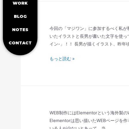
WORK
BLOG
今回の「マジワン」に参加するべく私が
NOTES
いたイラストと長男が書いた文字を使って制
CONTACT
イン-」！！ 長男が描くイラスト、昨年頃
もっと読む »
WEB制作にはElementorという海外製
Elementorは思い描いたWEBペー
いる人が少ないとあって、当 …